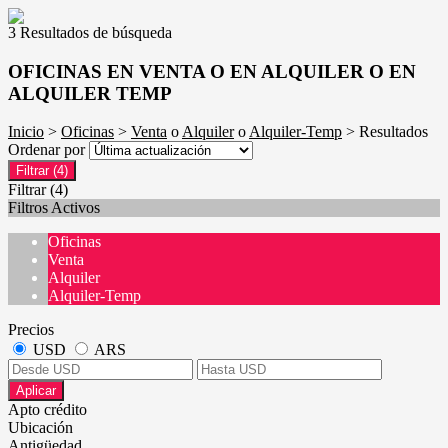
3 Resultados de búsqueda
OFICINAS EN VENTA O EN ALQUILER O EN
ALQUILER TEMP
Inicio
>
Oficinas
>
Venta
o
Alquiler
o
Alquiler-Temp
> Resultados
Ordenar por
Filtrar
(4)
Filtrar
(4)
Filtros Activos
Oficinas
Venta
Alquiler
Alquiler-Temp
Precios
USD
ARS
Aplicar
Apto crédito
Ubicación
Antigüedad