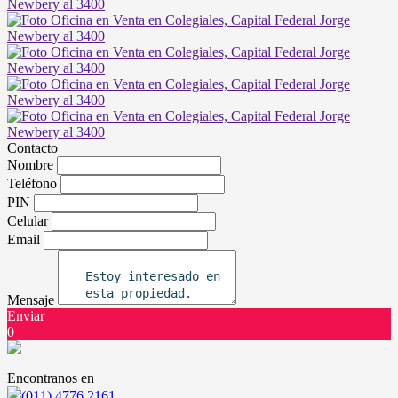
Contacto
Nombre
Teléfono
PIN
Celular
Email
Mensaje
Enviar
0
Encontranos en
(011) 4776.2161