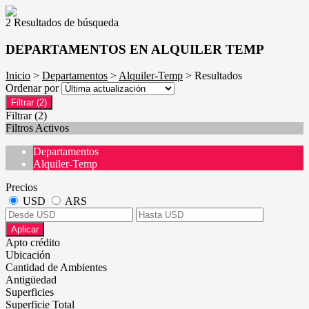
2 Resultados de búsqueda
DEPARTAMENTOS EN ALQUILER TEMP
Inicio
>
Departamentos
>
Alquiler-Temp
> Resultados
Ordenar por
Filtrar
(2)
Filtrar
(2)
Filtros Activos
Departamentos
Alquiler-Temp
Precios
USD
ARS
Aplicar
Apto crédito
Ubicación
Cantidad de Ambientes
Antigüedad
Superficies
Superficie Total