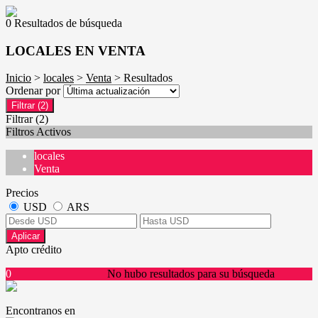
0 Resultados de búsqueda
LOCALES EN VENTA
Inicio
>
locales
>
Venta
> Resultados
Ordenar por
Filtrar
(2)
Filtrar
(2)
Filtros Activos
locales
Venta
Precios
USD
ARS
Aplicar
Apto crédito
0
No hubo resultados para su búsqueda
Encontranos en